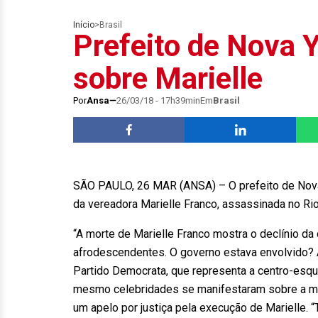
Início
>
Brasil
Prefeito de Nova Y
sobre Marielle
Por
Ansa
26/03/18 - 17h39min
Em
Brasil
SÃO PAULO, 26 MAR (ANSA) – O prefeito de Nova Y
da vereadora Marielle Franco, assassinada no Ri
“A morte de Marielle Franco mostra o declínio da
afrodescendentes. O governo estava envolvido? A
Partido Democrata, que representa a centro-esqu
mesmo celebridades se manifestaram sobre a mort
um apelo por justiça pela execução de Marielle. “