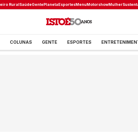
eiro Rural
Saúde
Gente
Planeta
Esportes
Menu
Motorshow
Mulher
Sustent
COLUNAS
GENTE
ESPORTES
ENTRETENIMEN