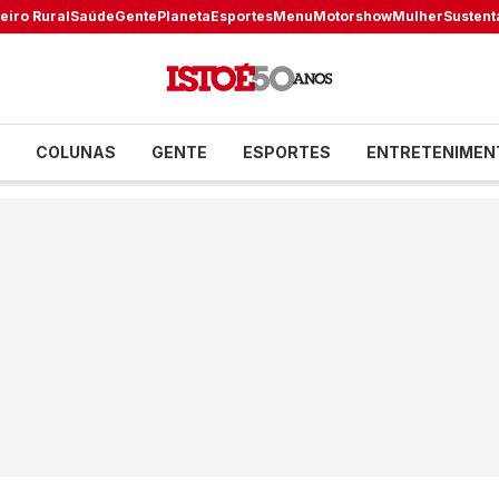
eiro Rural
Saúde
Gente
Planeta
Esportes
Menu
Motorshow
Mulher
Sustent
COLUNAS
GENTE
ESPORTES
ENTRETENIMEN