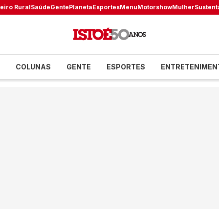
eiro Rural
Saúde
Gente
Planeta
Esportes
Menu
Motorshow
Mulher
Sustent
COLUNAS
GENTE
ESPORTES
ENTRETENIMEN