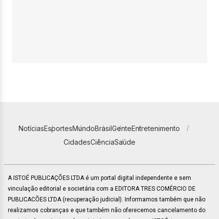
Notícias
Esportes
Mundo
Brasil
Gente
Entretenimento
Cidades
Ciência
Saúde
A ISTOÉ PUBLICAÇÕES LTDA é um portal digital independente e sem
vinculação editorial e societária com a EDITORA TRES COMÉRCIO DE
PUBLICACÕES LTDA (recuperação judicial). Informamos também que não
realizamos cobranças e que também não oferecemos cancelamento do