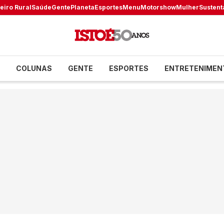
eiro Rural
Saúde
Gente
Planeta
Esportes
Menu
Motorshow
Mulher
Sustent
COLUNAS
GENTE
ESPORTES
ENTRETENIMEN