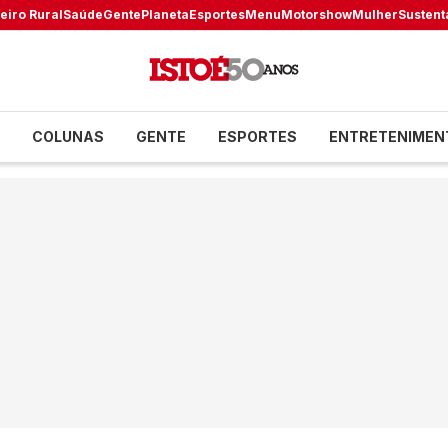
eiro Rural
Saúde
Gente
Planeta
Esportes
Menu
Motorshow
Mulher
Sustent
COLUNAS
GENTE
ESPORTES
ENTRETENIMEN