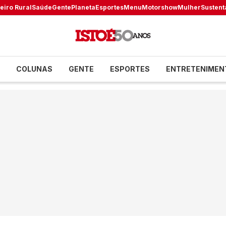
eiro Rural
Saúde
Gente
Planeta
Esportes
Menu
Motorshow
Mulher
Sustent
COLUNAS
GENTE
ESPORTES
ENTRETENIMEN