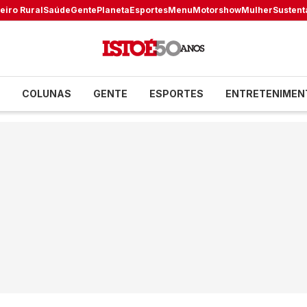
eiro Rural
Saúde
Gente
Planeta
Esportes
Menu
Motorshow
Mulher
Sustent
COLUNAS
GENTE
ESPORTES
ENTRETENIMEN