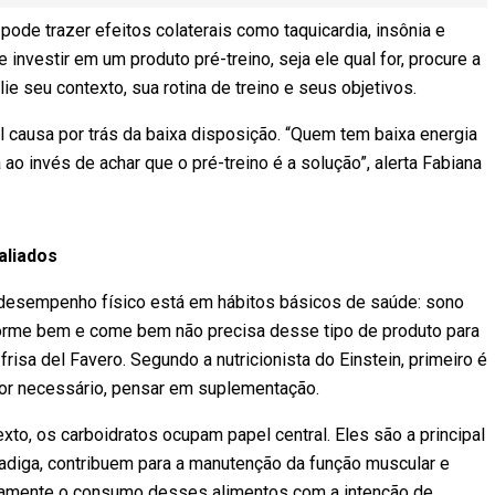
ode trazer efeitos colaterais como taquicardia, insônia e
 investir em um produto pré-treino, seja ele qual for, procure a
ie seu contexto, sua rotina de treino e seus objetivos.
l causa por trás da baixa disposição. “Quem tem baixa energia
 ao invés de achar que o pré-treino é a solução”, alerta Fabiana
aliados
desempenho físico está em hábitos básicos de saúde: sono
dorme bem e come bem não precisa desse tipo de produto para
risa del Favero. Segundo a nutricionista do Einstein, primeiro é
 for necessário, pensar em suplementação.
xto, os carboidratos ocupam papel central. Eles são a principal
 fadiga, contribuem para a manutenção da função muscular e
ticamente o consumo desses alimentos com a intenção de