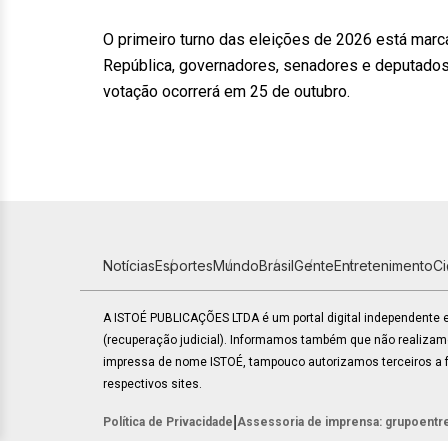
O primeiro turno das eleições de 2026 está marc
República, governadores, senadores e deputados f
votação ocorrerá em 25 de outubro.
Notícias
Esportes
Mundo
Brasil
Gente
Entretenimento
C
A ISTOÉ PUBLICAÇÕES LTDA é um portal digital independente
(recuperação judicial). Informamos também que não realiza
impressa de nome ISTOÉ, tampouco autorizamos terceiros a fa
respectivos sites.
|
Política de Privacidade
Assessoria de imprensa: grupoentr