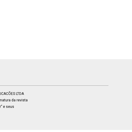
BLICACÕES LTDA
atura da revista
r” e seus