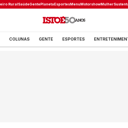
eiro Rural
Saúde
Gente
Planeta
Esportes
Menu
Motorshow
Mulher
Sustent
COLUNAS
GENTE
ESPORTES
ENTRETENIMEN