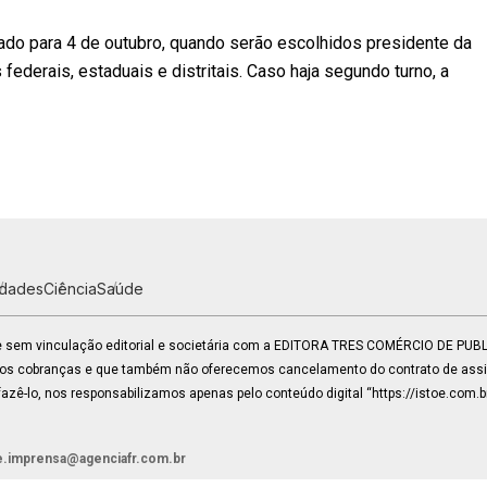
ado para 4 de outubro, quando serão escolhidos presidente da
ederais, estaduais e distritais. Caso haja segundo turno, a
idades
Ciência
Saúde
 e sem vinculação editorial e societária com a EDITORA TRES COMÉRCIO DE PU
mos cobranças e que também não oferecemos cancelamento do contrato de assin
zê-lo, nos responsabilizamos apenas pelo conteúdo digital “https://istoe.com.b
e.imprensa@agenciafr.com.br