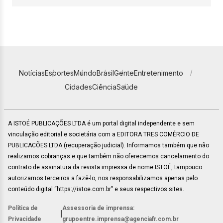
Notícias
Esportes
Mundo
Brasil
Gente
Entretenimento
Cidades
Ciência
Saúde
A ISTOÉ PUBLICAÇÕES LTDA é um portal digital independente e sem
vinculação editorial e societária com a EDITORA TRES COMÉRCIO DE
PUBLICACÕES LTDA (recuperação judicial). Informamos também que não
realizamos cobranças e que também não oferecemos cancelamento do
contrato de assinatura da revista impressa de nome ISTOÉ, tampouco
autorizamos terceiros a fazê-lo, nos responsabilizamos apenas pelo
conteúdo digital “https://istoe.com.br” e seus respectivos sites.
Política de
Assessoria de imprensa:
|
Privacidade
grupoentre.imprensa@agenciafr.com.br