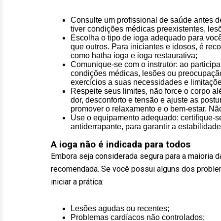
Consulte um profissional de saúde antes d
tiver condições médicas preexistentes, les
Escolha o tipo de ioga adequado para você
que outros. Para iniciantes e idosos, é r
como hatha ioga e ioga restaurativa;
Comunique-se com o instrutor: ao participar
condições médicas, lesões ou preocupação
exercícios a suas necessidades e limitaçõe
Respeite seus limites, não force o corpo a
dor, desconforto e tensão e ajuste as post
promover o relaxamento e o bem-estar. Não 
Use o equipamento adequado: certifique-se
antiderrapante, para garantir a estabilidad
A ioga não é indicada para todos
Embora seja considerada segura para a maioria d
recomendada. Se você possui alguns dos proble
iniciar a prática:
Lesões agudas ou recentes;
Problemas cardíacos não controlados;