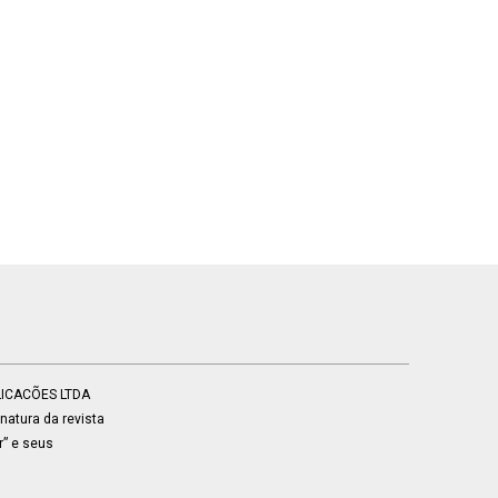
BLICACÕES LTDA
atura da revista
r” e seus