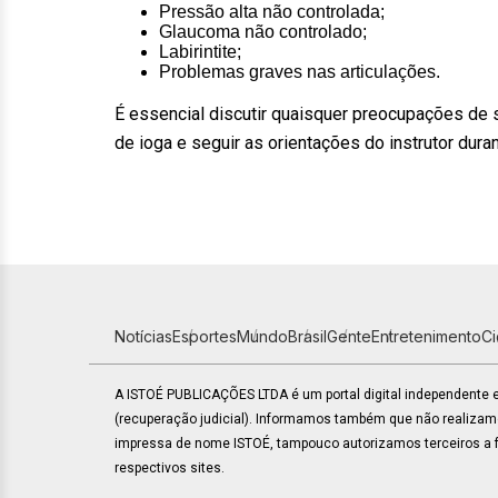
Pressão alta não controlada;
Glaucoma não controlado;
Labirintite;
Problemas graves nas articulações.
É essencial discutir quaisquer preocupações de s
de ioga e seguir as orientações do instrutor dura
Notícias
Esportes
Mundo
Brasil
Gente
Entretenimento
C
A ISTOÉ PUBLICAÇÕES LTDA é um portal digital independente
(recuperação judicial). Informamos também que não realiza
impressa de nome ISTOÉ, tampouco autorizamos terceiros a fa
respectivos sites.