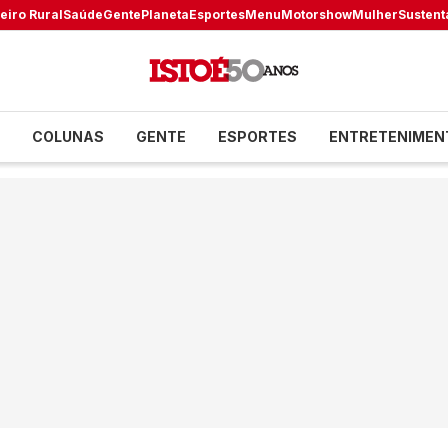
eiro Rural
Saúde
Gente
Planeta
Esportes
Menu
Motorshow
Mulher
Sustent
COLUNAS
GENTE
ESPORTES
ENTRETENIMEN