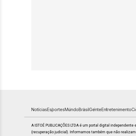
Notícias
Esportes
Mundo
Brasil
Gente
Entretenimento
C
A ISTOÉ PUBLICAÇÕES LTDA é um portal digital independente
(recuperação judicial). Informamos também que não realiza