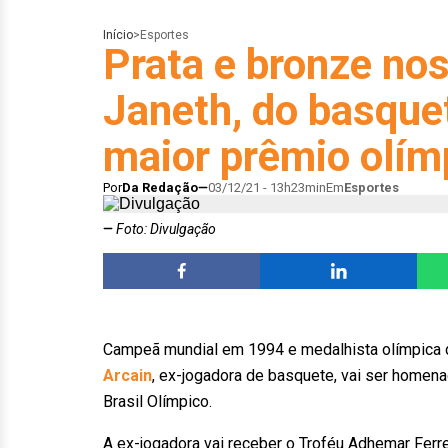
Início
>
Esportes
Prata e bronze no
Janeth, do basquet
maior prêmio olímp
Por
Da Redação
03/12/21 - 13h23min
Em
Esportes
Foto: Divulgação
Campeã mundial em 1994 e medalhista olímpica 
Arcain
, ex-jogadora de basquete, vai ser homen
Brasil Olímpico.
A ex-jogadora vai receber o Troféu Adhemar Ferre