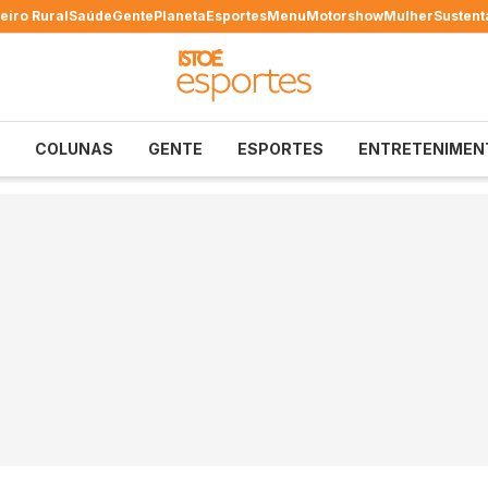
eiro Rural
Saúde
Gente
Planeta
Esportes
Menu
Motorshow
Mulher
Sustent
COLUNAS
GENTE
ESPORTES
ENTRETENIMEN