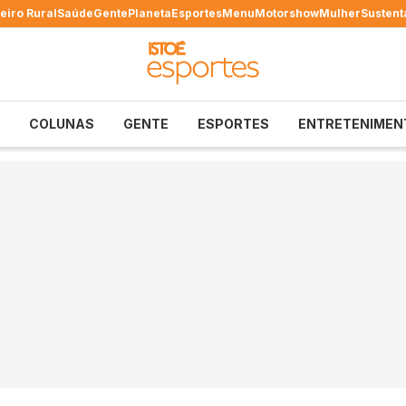
eiro Rural
Saúde
Gente
Planeta
Esportes
Menu
Motorshow
Mulher
Sustent
COLUNAS
GENTE
ESPORTES
ENTRETENIMEN