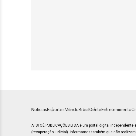
Notícias
Esportes
Mundo
Brasil
Gente
Entretenimento
C
A ISTOÉ PUBLICAÇÕES LTDA é um portal digital independente
(recuperação judicial). Informamos também que não realiza