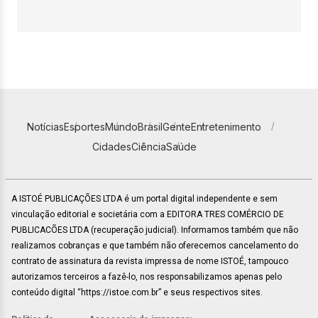
Notícias
Esportes
Mundo
Brasil
Gente
Entretenimento
Cidades
Ciência
Saúde
A ISTOÉ PUBLICAÇÕES LTDA é um portal digital independente e sem
vinculação editorial e societária com a EDITORA TRES COMÉRCIO DE
PUBLICACÕES LTDA (recuperação judicial). Informamos também que não
realizamos cobranças e que também não oferecemos cancelamento do
contrato de assinatura da revista impressa de nome ISTOÉ, tampouco
autorizamos terceiros a fazê-lo, nos responsabilizamos apenas pelo
conteúdo digital “https://istoe.com.br” e seus respectivos sites.