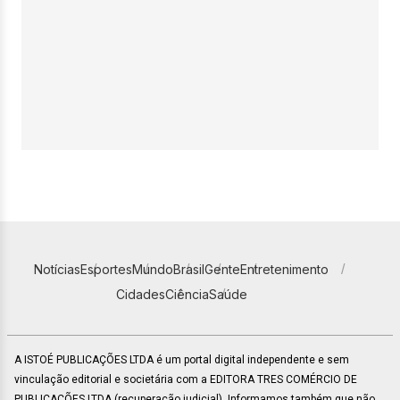
Notícias
Esportes
Mundo
Brasil
Gente
Entretenimento
Cidades
Ciência
Saúde
A ISTOÉ PUBLICAÇÕES LTDA é um portal digital independente e sem
vinculação editorial e societária com a EDITORA TRES COMÉRCIO DE
PUBLICACÕES LTDA (recuperação judicial). Informamos também que não