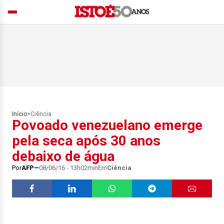
Início
>
Ciência
Povoado venezuelano emerge
pela seca após 30 anos
debaixo de água
Por
AFP
08/06/16 - 13h02min
Em
Ciência