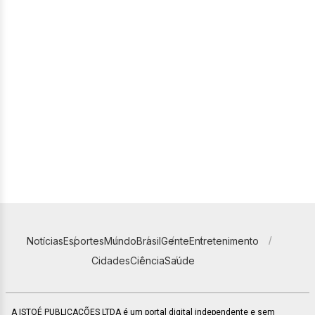
Notícias
Esportes
Mundo
Brasil
Gente
Entretenimento
Cidades
Ciência
Saúde
A ISTOÉ PUBLICAÇÕES LTDA é um portal digital independente e sem