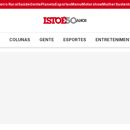
eiro Rural
Saúde
Gente
Planeta
Esportes
Menu
Motorshow
Mulher
Sustent
COLUNAS
GENTE
ESPORTES
ENTRETENIMEN