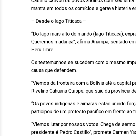
Castillo cativou os povos andinos com seu lema 
mantra em todos os comícios e gerava histeria en
– Desde o lago Titicaca –
“Do lago mais alto do mundo (lago Titicaca), e
Queremos mudança”, afirma Anampa, sentado em u
Peru Libre.
Os testemunhos se sucedem com o mesmo ímpeto, 
causa que defendem.
“Viemos da fronteira com a Bolívia até a capital 
Rivelino Cahuana Quispe, que saiu da província d
“Os povos indígenas e aimaras estão unindo forç
participou de um protesto pacífico em frente ao tri
“Viemos lutar por nossos votos. Chega de sermo
presidente é Pedro Castillo”, promete Carmen Ya