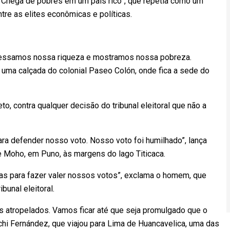
“Chega de pobres em um país rico”, que repetia como um
tre as elites econômicas e políticas.
xpressamos nossa riqueza e mostramos nossa pobreza.
ma calçada do colonial Paseo Colón, onde fica a sede do
contra qualquer decisão do tribunal eleitoral que não a
para defender nosso voto. Nosso voto foi humilhado”, lança
e Moho, em Puno, às margens do lago Titicaca.
as para fazer valer nossos votos”, exclama o homem, que
bunal eleitoral.
s atropelados. Vamos ficar até que seja promulgado que o
chi Fernández, que viajou para Lima de Huancavelica, uma das