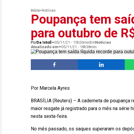
Início
>
Notícias
Poupança tem saíd
para outubro de R$
Por
Da IstoÉ
05/11/21 - 15h26min
Em
Notícias
Atualizado em
05/11/21 - 18h38min
Por Marcela Ayres
BRASÍLIA (Reuters) – A caderneta de poupança reg
maior resgate já registrado para o mês na série 
nesta sexta-feira.
No mês passado, os saques superaram os depósit