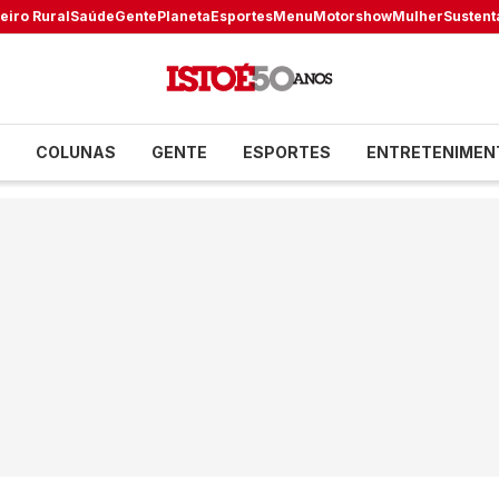
eiro Rural
Saúde
Gente
Planeta
Esportes
Menu
Motorshow
Mulher
Sustent
COLUNAS
GENTE
ESPORTES
ENTRETENIMEN