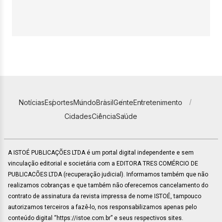
Notícias
Esportes
Mundo
Brasil
Gente
Entretenimento
Cidades
Ciência
Saúde
A ISTOÉ PUBLICAÇÕES LTDA é um portal digital independente e sem
vinculação editorial e societária com a EDITORA TRES COMÉRCIO DE
PUBLICACÕES LTDA (recuperação judicial). Informamos também que não
realizamos cobranças e que também não oferecemos cancelamento do
contrato de assinatura da revista impressa de nome ISTOÉ, tampouco
autorizamos terceiros a fazê-lo, nos responsabilizamos apenas pelo
conteúdo digital “https://istoe.com.br” e seus respectivos sites.