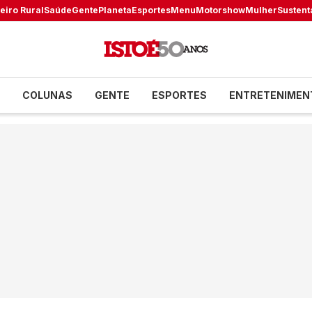
eiro Rural
Saúde
Gente
Planeta
Esportes
Menu
Motorshow
Mulher
Sustent
COLUNAS
GENTE
ESPORTES
ENTRETENIMEN