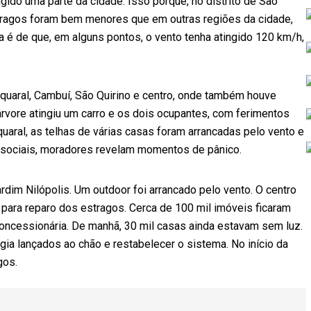
gido uma parte da cidade. Isso porque, no distrito de São
stragos foram bem menores que em outras regiões da cidade,
 é de que, em alguns pontos, o vento tenha atingido 120 km/h,
quaral, Cambuí, São Quirino e centro, onde também houve
árvore atingiu um carro e os dois ocupantes, com ferimentos
uaral, as telhas de várias casas foram arrancadas pelo vento e
es sociais, moradores revelam momentos de pânico.
rdim Nilópolis. Um outdoor foi arrancado pelo vento. O centro
ra reparo dos estragos. Cerca de 100 mil imóveis ficaram
oncessionária. De manhã, 30 mil casas ainda estavam sem luz.
ia lançados ao chão e restabelecer o sistema. No início da
gos.