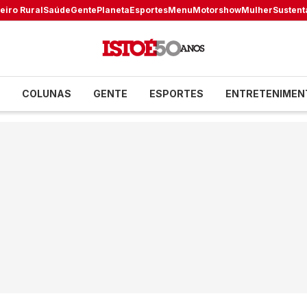
eiro Rural
Saúde
Gente
Planeta
Esportes
Menu
Motorshow
Mulher
Sustent
COLUNAS
GENTE
ESPORTES
ENTRETENIMEN