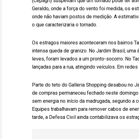
(Cepagri) suspeitam que um tornado pode ter atin
Geraldo, onde a força do vento foi medida, os e
onde não haviam postos de medição. A estimativa
o que caracterizaria o tornado.
Os estragos maiores aconteceram nos bairros Ta
intensa queda de granizo. No Jardim Brasil, uma 
leves, foram levados a um pronto-socorro. No Taq
lançadas para a rua, atingindo veículos. Em red
Parte do teto do Galleria Shopping desabou no Ja
de compras permaneceu fechado neste domingo pa
sem energia no início da madrugada, segundo a c
Equipes trabalhavam para remover cabos de energ
tarde, a Defesa Civil ainda contabilizava os estra