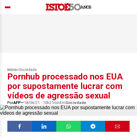
Início
>
Sociedade
Pornhub processado nos EUA
por supostamente lucrar com
vídeos de agressão sexual
Por
AFP
18/06/21 - 10h21min
Em
Sociedade