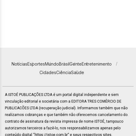
Notícias
Esportes
Mundo
Brasil
Gente
Entretenimento
Cidades
Ciência
Saúde
A ISTOÉ PUBLICAÇÕES LTDA é um portal digital independente e sem
vinculação editorial e societária com a EDITORA TRES COMÉRCIO DE
PUBLICACÕES LTDA (recuperação judicial). Informamos também que não
realizamos cobranças e que também não oferecemos cancelamento do
contrato de assinatura da revista impressa de nome ISTOÉ, tampouco
autorizamos terceiros a fazê-lo, nos responsabilizamos apenas pelo
conteúdo digital “https://istoe.com.br” e seus respectivos sites.