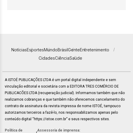
Notícias
Esportes
Mundo
Brasil
Gente
Entretenimento
Cidades
Ciência
Saúde
A ISTOÉ PUBLICAÇÕES LTDA é um portal digital independente e sem
vinculação editorial e societária com a EDITORA TRES COMÉRCIO DE
PUBLICACÕES LTDA (recuperação judicial). Informamos também que não
realizamos cobranças e que também não oferecemos cancelamento do
contrato de assinatura da revista impressa de nome ISTOÉ, tampouco
autorizamos terceiros a fazê-lo, nos responsabilizamos apenas pelo
conteúdo digital “https://istoe.com.br” e seus respectivos sites.
Política de
Assessoria de imprensa: