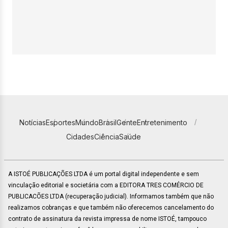
Notícias
Esportes
Mundo
Brasil
Gente
Entretenimento
Cidades
Ciência
Saúde
A ISTOÉ PUBLICAÇÕES LTDA é um portal digital independente e sem
vinculação editorial e societária com a EDITORA TRES COMÉRCIO DE
PUBLICACÕES LTDA (recuperação judicial). Informamos também que não
realizamos cobranças e que também não oferecemos cancelamento do
contrato de assinatura da revista impressa de nome ISTOÉ, tampouco