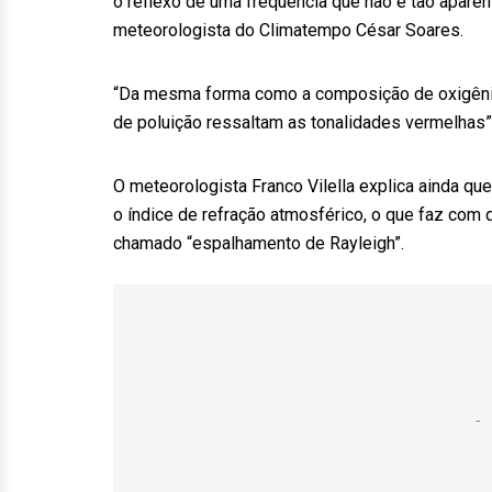
o reflexo de uma frequência que não é tão apare
meteorologista do Climatempo César Soares.
“Da mesma forma como a composição de oxigênio d
de poluição ressaltam as tonalidades vermelhas”,
O meteorologista Franco Vilella explica ainda q
o índice de refração atmosférico, o que faz com 
chamado “espalhamento de Rayleigh”.