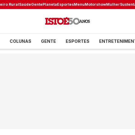
eiro Rural
Saúde
Gente
Planeta
Esportes
Menu
Motorshow
Mulher
Sustent
COLUNAS
GENTE
ESPORTES
ENTRETENIMEN