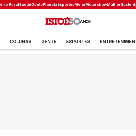
eiro Rural
Saúde
Gente
Planeta
Esportes
Menu
Motorshow
Mulher
Sustent
COLUNAS
GENTE
ESPORTES
ENTRETENIMEN