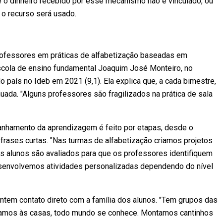
e o dinheiro recebido por esse mecanismo não é vinculado, ou
 o recurso será usado.
rofessores em práticas de alfabetização baseadas em
scola de ensino fundamental Joaquim José Monteiro, no
o país no Ideb em 2021 (9,1). Ela explica que, a cada bimestre,
da. "Alguns professores são fragilizados na prática de sala
nhamento da aprendizagem é feito por etapas, desde o
 frases curtas. "Nas turmas de alfabetização criamos projetos
 os alunos são avaliados para que os professores identifiquem
esenvolvemos atividades personalizadas dependendo do nível
tem contato direto com a família dos alunos. "Tem grupos das
 vamos às casas, todo mundo se conhece. Montamos cantinhos