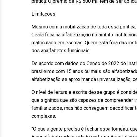
prática. O prêmio de R$ 500 mil tem de ser aplica
Limitações
Mesmo com a mobilização de toda essa política, 
Ceará foca na alfabetização no âmbito institucio
matriculado em escolas. Quem está fora das insti
dos analfabetos funcionais.
De acordo com dados do Censo de 2022 do Institu
brasileiros com 15 anos ou mais são alfabetizado
alfabetização se aproximar da universalização, 
O nível de leitura e escrita desse grupo é consi
que significa que são capazes de compreender i
familiarizados, mas não conseguem decodificar 
complexas.
"O que a gente precisa é fechar essa torneira, qu
E ser alfabetizado na idade certa, no Brasil, é no