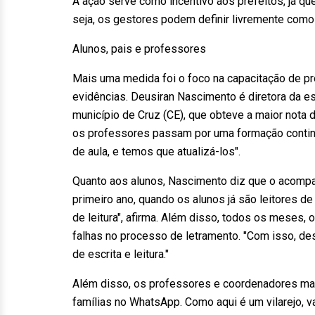
A ação serve como incentivo aos prefeitos, já qu
seja, os gestores podem definir livremente como
Alunos, pais e professores
Mais uma medida foi o foco na capacitação de p
evidências. Deusiran Nascimento é diretora da e
município de Cruz (CE), que obteve a maior nota d
os professores passam por uma formação continua
de aula, e temos que atualizá-los".
Quanto aos alunos, Nascimento diz que o acompa
primeiro ano, quando os alunos já são leitores de
de leitura", afirma. Além disso, todos os meses,
falhas no processo de letramento. "Com isso, d
de escrita e leitura."
Além disso, os professores e coordenadores man
famílias no WhatsApp. Como aqui é um vilarejo,