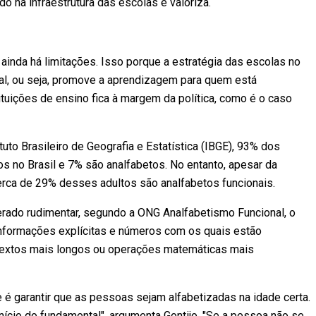
do na infraestrutura das escolas e valoriza.
ainda há limitações. Isso porque a estratégia das escolas no
nal, ou seja, promove a aprendizagem para quem está
tuições de ensino fica à margem da política, como é o caso
to Brasileiro de Geografia e Estatística (IBGE), 93% dos
s no Brasil e 7% são analfabetos. No entanto, apesar da
cerca de 29% desses adultos são analfabetos funcionais.
derado rudimentar, segundo a ONG Analfabetismo Funcional, o
nformações explícitas e números com os quais estão
textos mais longos ou operações matemáticas mais
e é garantir que as pessoas sejam alfabetizadas na idade certa.
 início do fundamental", argumenta Gontijo. "Se a pessoa não se