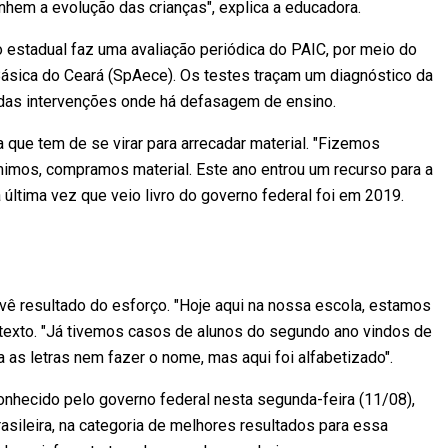
nhem a evolução das crianças", explica a educadora.
no estadual faz uma avaliação periódica do PAIC, por meio do
sica do Ceará (SpAece). Os testes traçam um diagnóstico da
das intervenções onde há defasagem de ensino.
la que tem de se virar para arrecadar material. "Fizemos
mimos, compramos material. Este ano entrou um recurso para a
a última vez que veio livro do governo federal foi em 2019.
 vê resultado do esforço. "Hoje aqui na nossa escola, estamos
e texto. "Já tivemos casos de alunos do segundo ano vindos de
 as letras nem fazer o nome, mas aqui foi alfabetizado".
nhecido pelo governo federal nesta segunda-feira (11/08),
sileira, na categoria de melhores resultados para essa