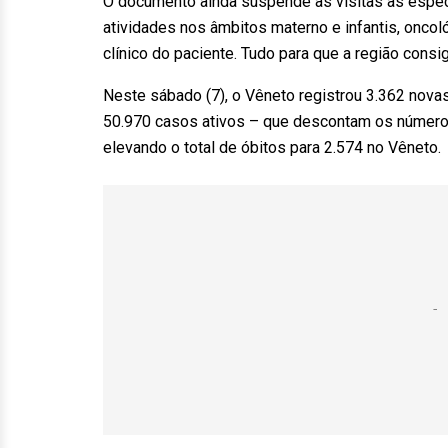
O documento ainda suspende as visitas às espec
atividades nos âmbitos materno e infantis, oncol
clínico do paciente. Tudo para que a região con
Neste sábado (7), o Vêneto registrou 3.362 nova
50.970 casos ativos – que descontam os números
elevando o total de óbitos para 2.574 no Vêneto