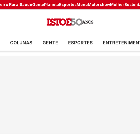
eiro Rural
Saúde
Gente
Planeta
Esportes
Menu
Motorshow
Mulher
Sustent
COLUNAS
GENTE
ESPORTES
ENTRETENIMEN