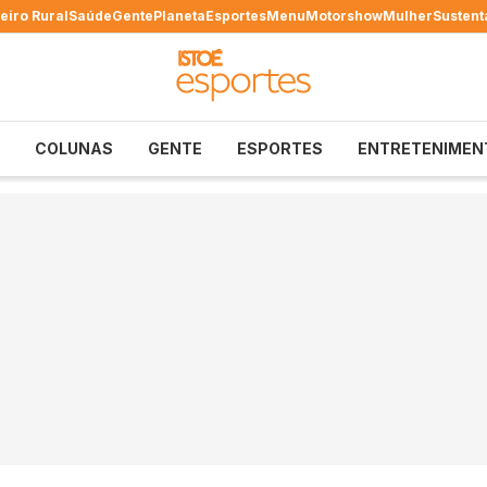
eiro Rural
Saúde
Gente
Planeta
Esportes
Menu
Motorshow
Mulher
Sustent
COLUNAS
GENTE
ESPORTES
ENTRETENIMEN