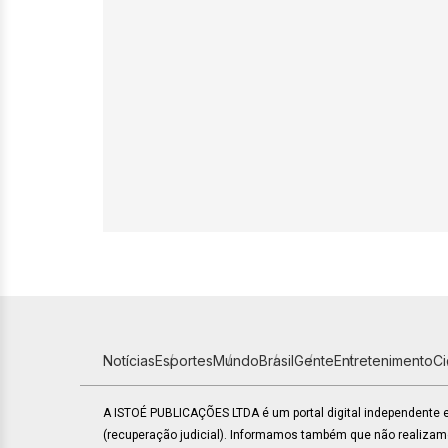
Notícias
Esportes
Mundo
Brasil
Gente
Entretenimento
C
A ISTOÉ PUBLICAÇÕES LTDA é um portal digital independente
(recuperação judicial). Informamos também que não realiza