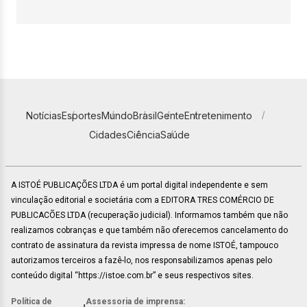
Notícias
Esportes
Mundo
Brasil
Gente
Entretenimento
Cidades
Ciência
Saúde
A ISTOÉ PUBLICAÇÕES LTDA é um portal digital independente e sem
vinculação editorial e societária com a EDITORA TRES COMÉRCIO DE
PUBLICACÕES LTDA (recuperação judicial). Informamos também que não
realizamos cobranças e que também não oferecemos cancelamento do
contrato de assinatura da revista impressa de nome ISTOÉ, tampouco
autorizamos terceiros a fazê-lo, nos responsabilizamos apenas pelo
conteúdo digital “https://istoe.com.br” e seus respectivos sites.
Política de
Assessoria de imprensa: