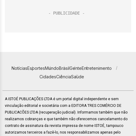
Notícias
Esportes
Mundo
Brasil
Gente
Entretenimento
Cidades
Ciência
Saúde
A ISTOÉ PUBLICAÇÕES LTDA é um portal digital independente e sem
vinculação editorial e societária com a EDITORA TRES COMÉRCIO DE
PUBLICACÕES LTDA (recuperação judicial). Informamos também que não
realizamos cobranças e que também não oferecemos cancelamento do
contrato de assinatura da revista impressa de nome ISTOÉ, tampouco
autorizamos terceiros a fazê-lo, nos responsabilizamos apenas pelo