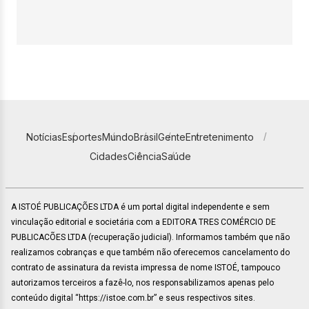
Notícias
Esportes
Mundo
Brasil
Gente
Entretenimento
Cidades
Ciência
Saúde
A ISTOÉ PUBLICAÇÕES LTDA é um portal digital independente e sem
vinculação editorial e societária com a EDITORA TRES COMÉRCIO DE
PUBLICACÕES LTDA (recuperação judicial). Informamos também que não
realizamos cobranças e que também não oferecemos cancelamento do
contrato de assinatura da revista impressa de nome ISTOÉ, tampouco
autorizamos terceiros a fazê-lo, nos responsabilizamos apenas pelo
conteúdo digital “https://istoe.com.br” e seus respectivos sites.