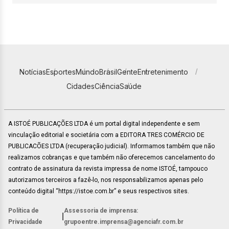
Notícias
Esportes
Mundo
Brasil
Gente
Entretenimento
Cidades
Ciência
Saúde
A ISTOÉ PUBLICAÇÕES LTDA é um portal digital independente e sem
vinculação editorial e societária com a EDITORA TRES COMÉRCIO DE
PUBLICACÕES LTDA (recuperação judicial). Informamos também que não
realizamos cobranças e que também não oferecemos cancelamento do
contrato de assinatura da revista impressa de nome ISTOÉ, tampouco
autorizamos terceiros a fazê-lo, nos responsabilizamos apenas pelo
conteúdo digital “https://istoe.com.br” e seus respectivos sites.
Política de
Assessoria de imprensa:
|
Privacidade
grupoentre.imprensa@agenciafr.com.br