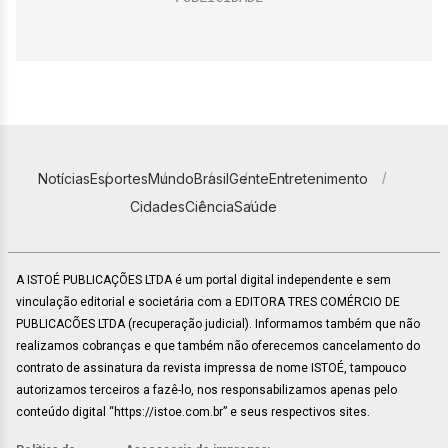
Notícias
Esportes
Mundo
Brasil
Gente
Entretenimento
Cidades
Ciência
Saúde
A ISTOÉ PUBLICAÇÕES LTDA é um portal digital independente e sem
vinculação editorial e societária com a EDITORA TRES COMÉRCIO DE
PUBLICACÕES LTDA (recuperação judicial). Informamos também que não
realizamos cobranças e que também não oferecemos cancelamento do
contrato de assinatura da revista impressa de nome ISTOÉ, tampouco
autorizamos terceiros a fazê-lo, nos responsabilizamos apenas pelo
conteúdo digital “https://istoe.com.br” e seus respectivos sites.