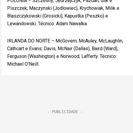
POLÔNIA – Szczesny; Jedrzejczyk, Pazdan, Glik e
Piszczek; Maczynski (Jodlowiec), Krychowiak, Milik e
Blaszczykowski (Grosicki); Kapustka (Peszko) e
Lewandowski. Técnico: Adam Nawalka.
IRLANDA DO NORTE – McGovern; McAuley, McLaughlin,
Cathcart e Evans; Davis, McNair (Dallas), Baird (Ward),
Ferguson (Washington) e Norwood; Lafferty. Técnico:
Michael O’Neill.