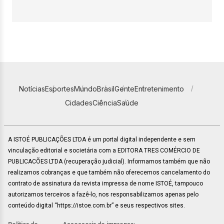
Notícias
Esportes
Mundo
Brasil
Gente
Entretenimento
Cidades
Ciência
Saúde
A ISTOÉ PUBLICAÇÕES LTDA é um portal digital independente e sem
vinculação editorial e societária com a EDITORA TRES COMÉRCIO DE
PUBLICACÕES LTDA (recuperação judicial). Informamos também que não
realizamos cobranças e que também não oferecemos cancelamento do
contrato de assinatura da revista impressa de nome ISTOÉ, tampouco
autorizamos terceiros a fazê-lo, nos responsabilizamos apenas pelo
conteúdo digital “https://istoe.com.br” e seus respectivos sites.