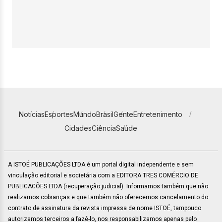
Notícias
Esportes
Mundo
Brasil
Gente
Entretenimento
Cidades
Ciência
Saúde
A ISTOÉ PUBLICAÇÕES LTDA é um portal digital independente e sem
vinculação editorial e societária com a EDITORA TRES COMÉRCIO DE
PUBLICACÕES LTDA (recuperação judicial). Informamos também que não
realizamos cobranças e que também não oferecemos cancelamento do
contrato de assinatura da revista impressa de nome ISTOÉ, tampouco
autorizamos terceiros a fazê-lo, nos responsabilizamos apenas pelo