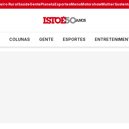
eiro Rural
Saúde
Gente
Planeta
Esportes
Menu
Motorshow
Mulher
Sustent
COLUNAS
GENTE
ESPORTES
ENTRETENIMEN