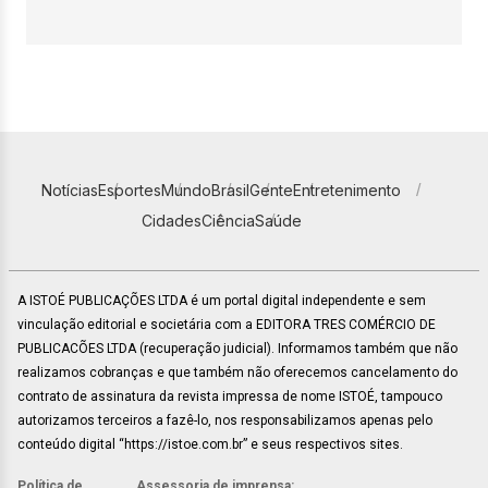
Notícias
Esportes
Mundo
Brasil
Gente
Entretenimento
Cidades
Ciência
Saúde
A ISTOÉ PUBLICAÇÕES LTDA é um portal digital independente e sem
vinculação editorial e societária com a EDITORA TRES COMÉRCIO DE
PUBLICACÕES LTDA (recuperação judicial). Informamos também que não
realizamos cobranças e que também não oferecemos cancelamento do
contrato de assinatura da revista impressa de nome ISTOÉ, tampouco
autorizamos terceiros a fazê-lo, nos responsabilizamos apenas pelo
conteúdo digital “https://istoe.com.br” e seus respectivos sites.
Política de
Assessoria de imprensa: