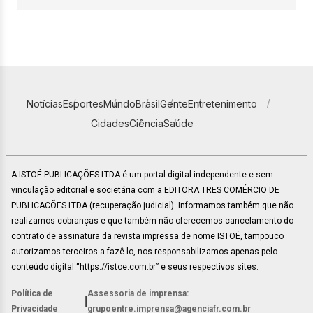
Notícias
Esportes
Mundo
Brasil
Gente
Entretenimento
Cidades
Ciência
Saúde
A ISTOÉ PUBLICAÇÕES LTDA é um portal digital independente e sem
vinculação editorial e societária com a EDITORA TRES COMÉRCIO DE
PUBLICACÕES LTDA (recuperação judicial). Informamos também que não
realizamos cobranças e que também não oferecemos cancelamento do
contrato de assinatura da revista impressa de nome ISTOÉ, tampouco
autorizamos terceiros a fazê-lo, nos responsabilizamos apenas pelo
conteúdo digital “https://istoe.com.br” e seus respectivos sites.
Política de
Assessoria de imprensa:
|
Privacidade
grupoentre.imprensa@agenciafr.com.br