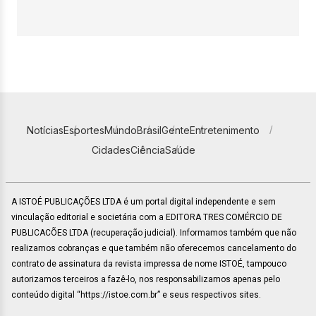
Notícias
Esportes
Mundo
Brasil
Gente
Entretenimento
Cidades
Ciência
Saúde
A ISTOÉ PUBLICAÇÕES LTDA é um portal digital independente e sem
vinculação editorial e societária com a EDITORA TRES COMÉRCIO DE
PUBLICACÕES LTDA (recuperação judicial). Informamos também que não
realizamos cobranças e que também não oferecemos cancelamento do
contrato de assinatura da revista impressa de nome ISTOÉ, tampouco
autorizamos terceiros a fazê-lo, nos responsabilizamos apenas pelo
conteúdo digital “https://istoe.com.br” e seus respectivos sites.