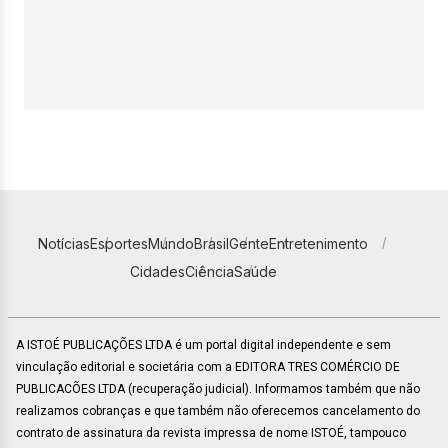
Notícias
Esportes
Mundo
Brasil
Gente
Entretenimento
Cidades
Ciência
Saúde
A ISTOÉ PUBLICAÇÕES LTDA é um portal digital independente e sem
vinculação editorial e societária com a EDITORA TRES COMÉRCIO DE
PUBLICACÕES LTDA (recuperação judicial). Informamos também que não
realizamos cobranças e que também não oferecemos cancelamento do
contrato de assinatura da revista impressa de nome ISTOÉ, tampouco