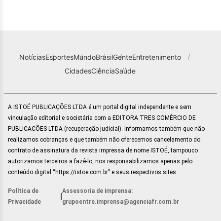
Notícias
Esportes
Mundo
Brasil
Gente
Entretenimento
Cidades
Ciência
Saúde
A ISTOÉ PUBLICAÇÕES LTDA é um portal digital independente e sem
vinculação editorial e societária com a EDITORA TRES COMÉRCIO DE
PUBLICACÕES LTDA (recuperação judicial). Informamos também que não
realizamos cobranças e que também não oferecemos cancelamento do
contrato de assinatura da revista impressa de nome ISTOÉ, tampouco
autorizamos terceiros a fazê-lo, nos responsabilizamos apenas pelo
conteúdo digital “https://istoe.com.br” e seus respectivos sites.
Política de
Assessoria de imprensa:
|
Privacidade
grupoentre.imprensa@agenciafr.com.br