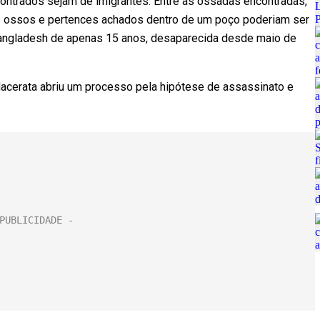
ontrados sejam de imigrantes. Entre as ossadas encontradas,
s ossos e pertences achados dentro de um poço poderiam ser
angladesh de apenas 15 anos, desaparecida desde maio de
 Macerata abriu um processo pela hipótese de assassinato e