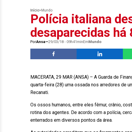
Início
>
Mundo
Polícia italiana d
desaparecidas há 
Por
Ansa
29/03/18 - 09h41min
Em
Mundo
MACERATA, 29 MAR (ANSA) – A Guarda de Finanças 
quarta-feira (28) uma ossada nos arredores de u
Recanati.
Os ossos humanos, entre eles fêmur, crânio, cost
rotina dos agentes. De acordo com a polícia, cer
enterrados em diversos pontos da área.