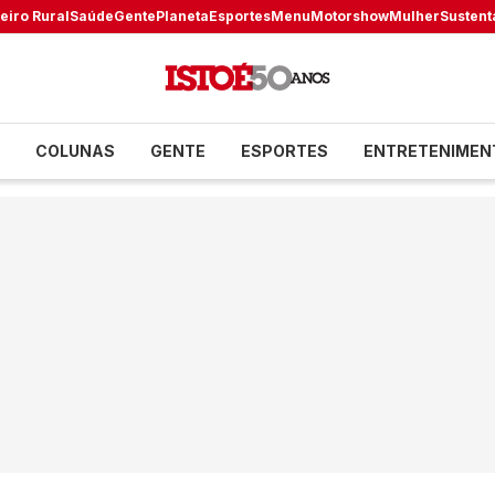
eiro Rural
Saúde
Gente
Planeta
Esportes
Menu
Motorshow
Mulher
Sustent
COLUNAS
GENTE
ESPORTES
ENTRETENIMEN