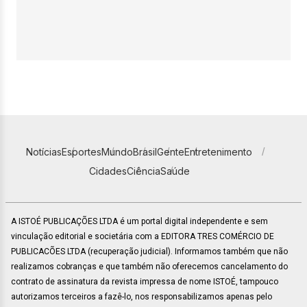
Notícias
Esportes
Mundo
Brasil
Gente
Entretenimento
Cidades
Ciência
Saúde
A ISTOÉ PUBLICAÇÕES LTDA é um portal digital independente e sem
vinculação editorial e societária com a EDITORA TRES COMÉRCIO DE
PUBLICACÕES LTDA (recuperação judicial). Informamos também que não
realizamos cobranças e que também não oferecemos cancelamento do
contrato de assinatura da revista impressa de nome ISTOÉ, tampouco
autorizamos terceiros a fazê-lo, nos responsabilizamos apenas pelo