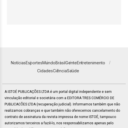
Notícias
Esportes
Mundo
Brasil
Gente
Entretenimento
Cidades
Ciência
Saúde
A ISTOÉ PUBLICAÇÕES LTDA é um portal digital independente e sem
vinculação editorial e societária com a EDITORA TRES COMÉRCIO DE
PUBLICACÕES LTDA (recuperação judicial). Informamos também que não
realizamos cobranças e que também não oferecemos cancelamento do
contrato de assinatura da revista impressa de nome ISTOÉ, tampouco
autorizamos terceiros a fazê-lo, nos responsabilizamos apenas pelo