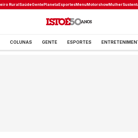
eiro Rural
Saúde
Gente
Planeta
Esportes
Menu
Motorshow
Mulher
Sustent
COLUNAS
GENTE
ESPORTES
ENTRETENIMEN