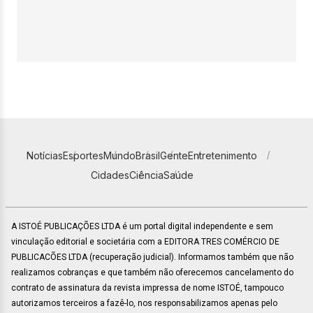
Notícias
Esportes
Mundo
Brasil
Gente
Entretenimento
Cidades
Ciência
Saúde
A ISTOÉ PUBLICAÇÕES LTDA é um portal digital independente e sem
vinculação editorial e societária com a EDITORA TRES COMÉRCIO DE
PUBLICACÕES LTDA (recuperação judicial). Informamos também que não
realizamos cobranças e que também não oferecemos cancelamento do
contrato de assinatura da revista impressa de nome ISTOÉ, tampouco
autorizamos terceiros a fazê-lo, nos responsabilizamos apenas pelo