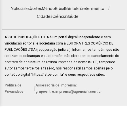
Notícias
Esportes
Mundo
Brasil
Gente
Entretenimento
Cidades
Ciência
Saúde
A ISTOÉ PUBLICAÇÕES LTDA é um portal digital independente e sem
vinculação editorial e societária com a EDITORA TRES COMÉRCIO DE
PUBLICACÕES LTDA (recuperação judicial). Informamos também que não
realizamos cobranças e que também não oferecemos cancelamento do
contrato de assinatura da revista impressa de nome ISTOÉ, tampouco
autorizamos terceiros a fazê-lo, nos responsabilizamos apenas pelo
conteúdo digital “https://istoe.com.br” e seus respectivos sites.
Política de
Assessoria de imprensa:
|
Privacidade
grupoentre.imprensa@agenciafr.com.br