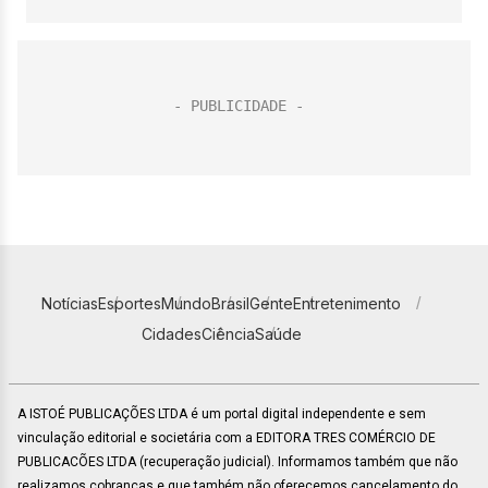
Notícias
Esportes
Mundo
Brasil
Gente
Entretenimento
Cidades
Ciência
Saúde
A ISTOÉ PUBLICAÇÕES LTDA é um portal digital independente e sem
vinculação editorial e societária com a EDITORA TRES COMÉRCIO DE
PUBLICACÕES LTDA (recuperação judicial). Informamos também que não
realizamos cobranças e que também não oferecemos cancelamento do