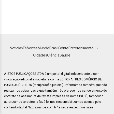
Notícias
Esportes
Mundo
Brasil
Gente
Entretenimento
Cidades
Ciência
Saúde
A ISTOÉ PUBLICAÇÕES LTDA é um portal digital independente e sem
vinculação editorial e societária com a EDITORA TRES COMÉRCIO DE
PUBLICACÕES LTDA (recuperação judicial). Informamos também que não
realizamos cobranças e que também não oferecemos cancelamento do
contrato de assinatura da revista impressa de nome ISTOÉ, tampouco
autorizamos terceiros a fazê-lo, nos responsabilizamos apenas pelo
conteúdo digital “https://istoe.com.br” e seus respectivos sites.